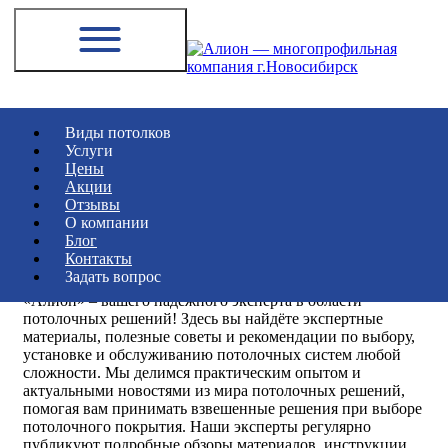
Перейти к
содержимому
Виды потолков
Услуги
8 (383) 207 88 47
Цены
Акции
Главная
Блог
Отзывы
О компании
ПОЛЕЗНЫЕ ПУБЛИКАЦИИ
Блог
Контакты
Задать вопрос
Добро пожаловать в профессиональный блог компании
«Алион» – вашего надёжного эксперта в области
потолочных решений! Здесь вы найдёте экспертные
материалы, полезные советы и рекомендации по выбору,
установке и обслуживанию потолочных систем любой
сложности. Мы делимся практическим опытом и
актуальными новостями из мира потолочных решений,
помогая вам принимать взвешенные решения при выборе
потолочного покрытия.
Наши эксперты регулярно
публикуют подробные обзоры материалов, инструкции