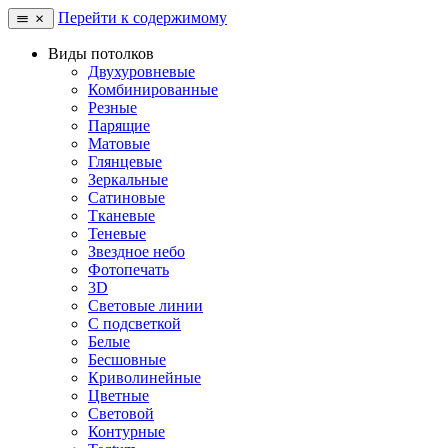
Перейти к содержимому
Виды потолков
Двухуровневые
Комбинированные
Резные
Парящие
Матовые
Глянцевые
Зеркальные
Сатиновые
Тканевые
Теневые
Звездное небо
Фотопечать
3D
Световые линии
С подсветкой
Белые
Бесшовные
Криволинейные
Цветные
Световой
Контурные