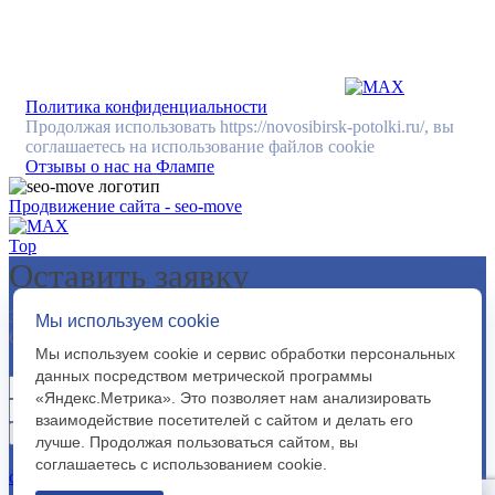
Политика конфиденциальности
Продолжая использовать https://novosibirsk-potolki.ru/, вы
соглашаетесь на использование файлов cookie
Отзывы о нас на Флампе
Продвижение сайта - seo-move
Top
Оставить заявку
Заполните форму ниже, указав ваши данные. В
Мы используем cookie
ближайшее время мы свяжемся с вами.
Мы используем cookie и сервис обработки персональных
данных посредством метрической программы
«Яндекс.Метрика». Это позволяет нам анализировать
взаимодействие посетителей с сайтом и делать его
лучше. Продолжая пользоваться сайтом, вы
Я согласен с условиями
Пользовательского
соглашаетесь с использованием cookie.
соглашения