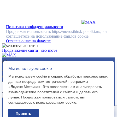
Политика конфиденциальности
Продолжая использовать https://novosibirsk-potolki.ru/, вы
соглашаетесь на использование файлов cookie
Отзывы о нас на Флампе
Продвижение сайта - seo-move
Оставить заявку
Мы используем cookie
Заполните форму ниже, указав ваши данные. В
Мы используем cookie и сервис обработки персональных
ближайшее время мы свяжемся с вами.
данных посредством метрической программы
«Яндекс.Метрика». Это позволяет нам анализировать
взаимодействие посетителей с сайтом и делать его
лучше. Продолжая пользоваться сайтом, вы
Я согласен с условиями
Пользовательского
соглашаетесь с использованием cookie.
соглашения
Я согласен с
политикой обработки
Принять
персональных данных