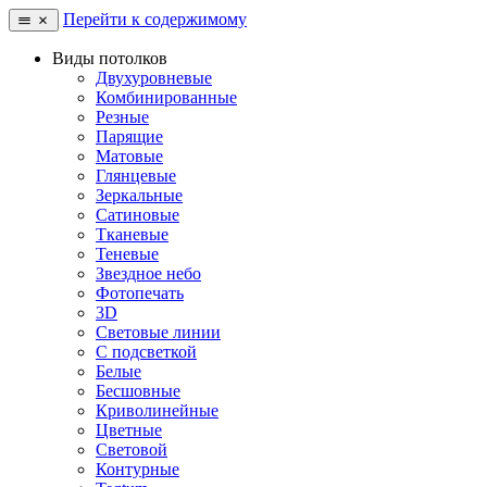
Перейти к содержимому
Виды потолков
Двухуровневые
Комбинированные
Резные
Парящие
Матовые
Глянцевые
Зеркальные
Сатиновые
Тканевые
Теневые
Звездное небо
Фотопечать
3D
Световые линии
С подсветкой
Белые
Бесшовные
Криволинейные
Цветные
Световой
Контурные