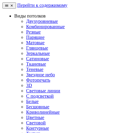
Перейти к содержимому
Виды потолков
Двухуровневые
Комбинированные
Резные
Парящие
Матовые
Глянцевые
Зеркальные
Сатиновые
Тканевые
Теневые
Звездное небо
Фотопечать
3D
Световые линии
С подсветкой
Белые
Бесшовные
Криволинейные
Цветные
Световой
Контурные